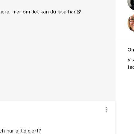
riera,
mer om det kan du läsa här
.
Om
Vi
fa
Visa/dölj ins
h har alltid gjort?