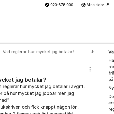
020-678 000
Mina sidor
Om for
Vad reglerar hur mycket jag betalar?
Vä
Till senas
Hä
rö
Visa/dölj inst
fr
ycket jag betalar?
på
reglerar hur mycket jag betalar i avgift,
Ny
or på hur mycket jag jobbar men jag
De
nad?
er
jukskriven och fick knappt någon lön.
re
har jag 0 timmar och är timmanstäld.