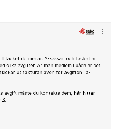
Visa/dölj ins
till facket du menar. A-kassan och facket är
ed olika avgifter. Är man medlem i båda är det
ickar ut fakturan även för avgiften i a-
ts avgift måste du kontakta dem,
här hittar
r
.