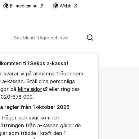
Bli medlem nu
Webb
Fler supportlänkar
Sök bland alla inlägg
Sök
umet
lkommen till Sekos a-kassa!
te kommentaren
r svarar vi på allmänna frågor som
r a-kassan. Ställ dina personliga
ällningar för inlägg/kommentar
ågor på
Mina sidor
eller ring oss
 020-678 000.
a regler från 1 oktober 2025
 frågor och svar som rör
sättningen från a-kassan gäller de
gler som trädde i kraft den 1