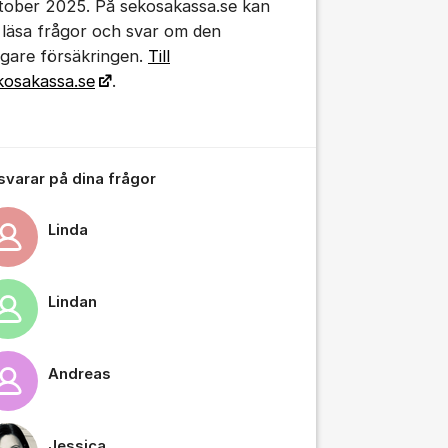
tober 2025. På sekosakassa.se kan
 läsa frågor och svar om den
digare försäkringen.
Till
kosakassa.se
.
tällningar för inlägg/kommentar
 svarar på dina frågor
Linda
Lindan
Andreas
Jessica