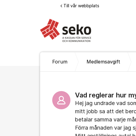
Hoppa till innehåll
Till vår webbplats
Forum
Medlemsavgift
Vad reglerar hur m
Hej jag undrade vad som 
mitt jobb sa att det ber
betalar samma varje må
Förra månaden var jag s
Mitt anställnings avtal 