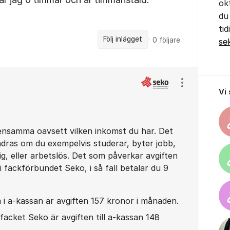
ok
du
ti
Följ inlägget
0
följare
se
Visa/dölj ins
Vi
 densamma oavsett vilken inkomst du har. Det
ndras om du exempelvis studerar, byter jobb,
dig, eller arbetslös. Det som påverkar avgiften
 fackförbundet Seko, i så fall betalar du 9
i a-kassan är avgiften 157 kronor i månaden.
facket Seko är avgiften till a-kassan 148