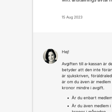
15 Aug 2023
Kommentarer
Hej!
Avgiften till a-kassan är
betyder att den inte förä
är sjukskriven, föräldrale
är om du även är medlem i
kronor mindre i avgift.
Är du enbart medlem 
Är du även medlem i 
kronor i månaden.