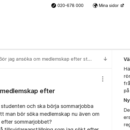
020-678 000
Mina sidor
Om for
Bör jag ansöka om medlemskap efter studenten?
Vä
Till senas
Hä
rö
Visa/dölj inst
fr
 medlemskap efter
på
Ny
it studenten och ska börja sommarjobba
De
i att man bör söka medlemskap nu även om
er
b efter sommarjobbet?
re
å tillsvidareanställning som jag sökt efter