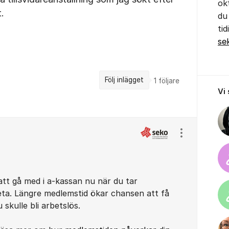
ok
.
du
ti
se
Följ inlägget
1
följare
Vi
Visa/dölj ins
att gå med i a-kassan nu när du tar
eta. Längre medlemstid ökar chansen att få
skulle bli arbetslös.