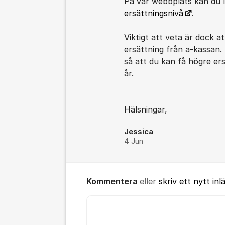
På vår webbplats kan du
ersättningsnivå
.
Viktigt att veta är dock a
ersättning från a-kassan.
så att du kan få högre ers
år.
Hälsningar,
Jessica
4 Jun
Kommentera
eller
skriv ett nytt inl
Kommentar *