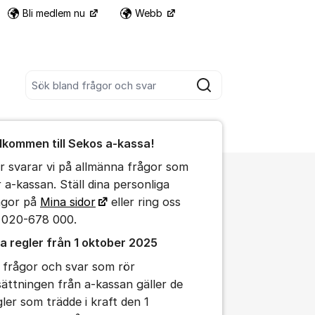
Bli medlem nu
Webb
Fler supportlänkar
Sök bland alla inlägg
Sök
umet
lkommen till Sekos a-kassa!
te kommentaren
r svarar vi på allmänna frågor som
r a-kassan. Ställ dina personliga
ällningar för inlägg/kommentar
ågor på
Mina sidor
eller ring oss
 020-678 000.
a regler från 1 oktober 2025
 frågor och svar som rör
sättningen från a-kassan gäller de
gler som trädde i kraft den 1