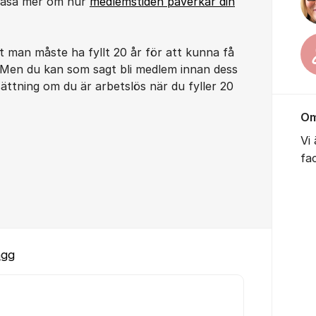
 läsa mer om hur
medlemstiden påverkar din
tt man måste ha fyllt 20 år för att kunna få
 Men du kan som sagt bli medlem innan dess
ättning om du är arbetslös när du fyller 20
Om
Vi
fa
ägg