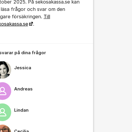
tober 2025. På sekosakassa.se kan
 läsa frågor och svar om den
digare försäkringen.
Till
kosakassa.se
.
 svarar på dina frågor
Jessica
tällningar för inlägg/kommentar
Andreas
Lindan
Cecilia