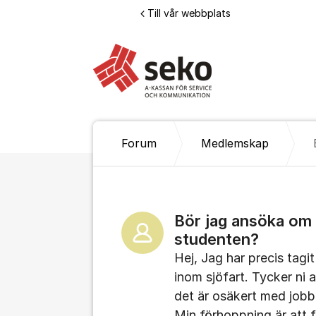
Hoppa till innehåll
Till vår webbplats
Forum
Medlemskap
Bör jag ansöka om
studenten?
Hej, Jag har precis tag
inom sjöfart. Tycker n
det är osäkert med job
Min förhoppning är att f