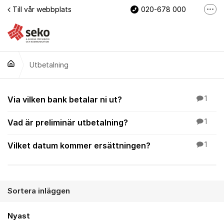
Hoppa till innehåll
Till vår webbplats
020-678 000
Fler
Mina sidor
Bli medlem nu
Utbetalning
Webb
Utbetalning
Via vilken bank betalar ni ut?
1
Vad är preliminär utbetalning?
1
Vilket datum kommer ersättningen?
1
Sortera inläggen
Nyast