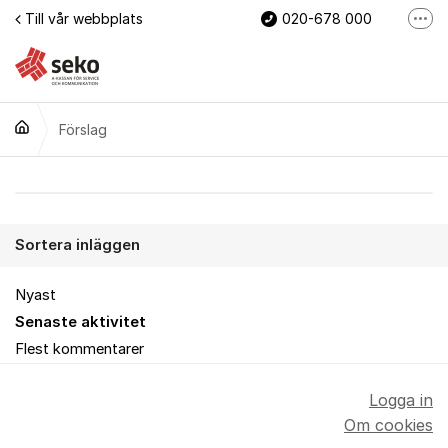
Hoppa till innehåll
Till vår webbplats
020-678 000
Fler
Mina sidor
Bli medlem nu
Förslag
Webb
Förslag
Sortera inläggen
Nyast
Senaste aktivitet
Flest kommentarer
Logga in
Om cookies