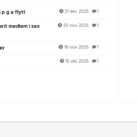
p g a flytt
21 dec 2025
1
arit medlem i sex
20 nov 2025
1
er
16 nov 2025
1
15 okt 2025
1