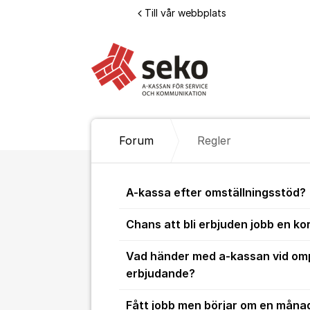
Hoppa till innehåll
Till vår webbplats
Forum
Regler
Regler
A-kassa efter omställningsstöd?
Chans att bli erbjuden jobb en ko
Vad händer med a-kassan vid omp
erbjudande?
Fått jobb men börjar om en måna