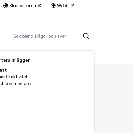
Bli medlem nu
Webb
Fler supportlänkar
Sök bland alla inlägg
Sök
rtera inläggen
ast
aste aktivitet
est kommentarer