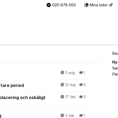
020-678 000
Mina sidor
So
Ny
Sen
3 aug
1
Fl
rtare period
12 maj
5
lacering och oskäligt
17 feb
3
d
3 feb
1