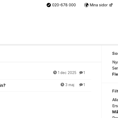
020-678 000
Mina sidor
So
Ny
Sen
1 dec 2025
1
Fl
in?
3 maj
1
Fil
All
Ers
Må