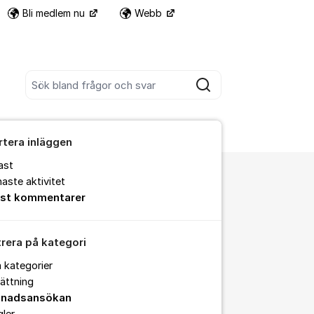
Bli medlem nu
Webb
Fler supportlänkar
Sök bland alla inlägg
Sök
rtera inläggen
ast
aste aktivitet
est kommentarer
trera på kategori
a kategorier
ättning
nadsansökan