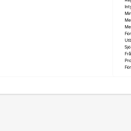
Reg
In
Min
Me
Me
Fö
Utb
Sjö
Fr
Pr
För