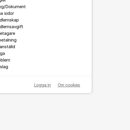
ler
tyg/Dokument
a sidor
dlemskap
dlemsavgift
retagare
etalning
anställd
åga
oblem
slag
Logga in
Om cookies