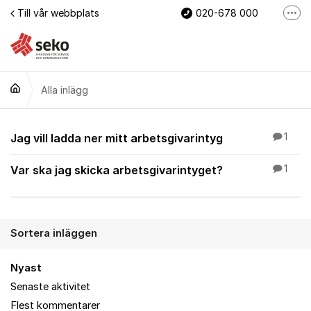
Hoppa till innehåll
Till vår webbplats
020-678 000
Fler
Mina sidor
Bli medlem nu
Alla inlägg
Webb
Alla inlägg
Jag vill ladda ner mitt arbetsgivarintyg
1
Var ska jag skicka arbetsgivarintyget?
1
Sortera inläggen
Nyast
Senaste aktivitet
Flest kommentarer